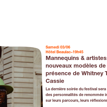
Samedi 03/06
Hôtel Beaulac
–
19h45
Mannequins & artistes
nouveaux modèles de 
présence de Whitney T
Cassie
La dernière soirée du festival se
des personnalités de renommée in
sur leurs parcours, leurs réflexion