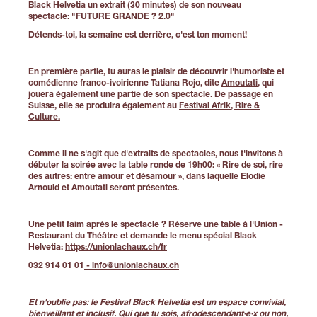
Black Helvetia
un extrait
(30 minutes) de son nouveau
spectacle: "FUTURE GRANDE ? 2.0"
Détends-toi, la semaine est derrière, c'est ton moment!
En première partie, tu auras le plaisir de découvrir l'humoriste et
comédienne franco-ivoirienne Tatiana Rojo, dite
Amoutati
, qui
jouera également une partie de son spectacle. De passage en
Suisse, elle se produira également au
Festival Afrik, Rire &
Culture.
Comme il ne s'agit que d'extraits de spectacles, nous t'invitons à
débuter la soirée avec la table ronde de 19h00: « Rire de soi, rire
des autres: entre amour et désamour », dans laquelle Elodie
Arnould et Amoutati seront présentes.
Une petit faim après le spectacle ?
Réserve une table à
l'Union -
Restaurant du Théâtre
et demande le menu spécial Black
Helvetia:
https://unionlachaux.ch/fr
032 914 01 01
- info@unionlachaux.ch
Et n'oublie pas:
le Festival Black Helvetia est un espace convivial,
bienveillant et inclusif. Qui que tu sois, afrodescendant·e·x ou non,