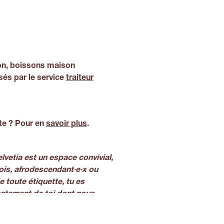
on, boissons maison
sés par le service
traiteur
ste ? Pour en
savoir plus
.
elvetia est un espace convivial,
 sois, afrodescendant·e·x ou
 toute étiquette, tu es
ctement de toi dont nous
ion sur ce que peut et doit
ur le territoire helvétique!