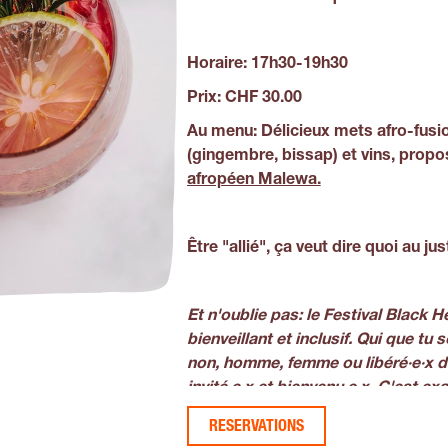
Horaire:
17h30-19h30
Prix:
CHF 30.00
Au menu:
Délicieux mets afro-fusi
(gingembre, bissap) et vins, propo
afropéen Malewa.
Être "allié", ça veut dire quoi au ju
Et n'oublie pas:
le Festival Black H
bienveillant et inclusif. Qui que tu
non, homme, femme ou libéré·e·x de
invité·e·x et bienvenu·e·x.
C'est exa
avons besoin
pour mener une réflex
RESERVATIONS
signifier « être Suisse, ensemble » s